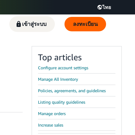
ไทย
Español - ES
हिंदी - IN
เข้าสู่ระบบ
ลงทะเบียน
한국어 - KR
Top articles
Configure account settings
Manage All Inventory
Policies, agreements, and guidelines
Listing quality guidelines
Manage orders
Increase sales